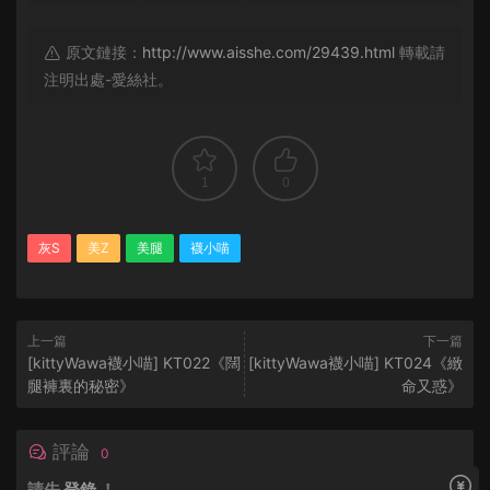
原文鏈接：
http://www.aisshe.com/29439.html
轉載請
注明出處-愛絲社。
1
0
灰S
美Z
美腿
襪小喵
上一篇
下一篇
[kittyWawa襪小喵] KT022《闊
[kittyWawa襪小喵] KT024《緻
腿褲裏的秘密》
命又惑》
評論
0
請先
登錄
！