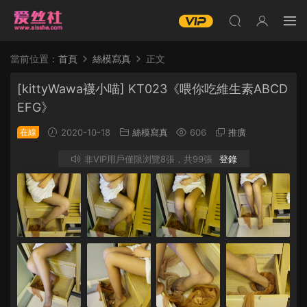
當前位置：
首頁
絲模寫真
正文
[kittyWawa襪小喵] KT023《喂你吃維生素ABCD
EFG》
在線
2020-10-18
絲模寫真
606
推廣
非VIP用戶僅限浏覽8張，共99張
登錄