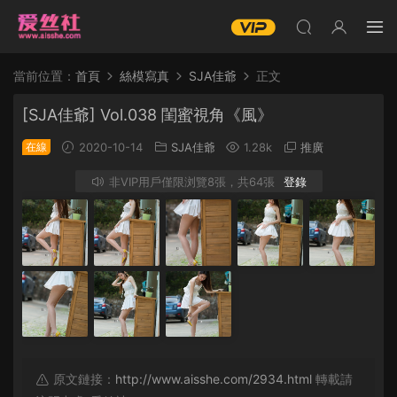
當前位置：
首頁
絲模寫真
SJA佳爺
正文
[SJA佳爺] Vol.038 閨蜜視角《風》
在線
2020-10-14
SJA佳爺
1.28k
推廣
非VIP用戶僅限浏覽8張，共64張
登錄
原文鏈接：
http://www.aisshe.com/2934.html
轉載請