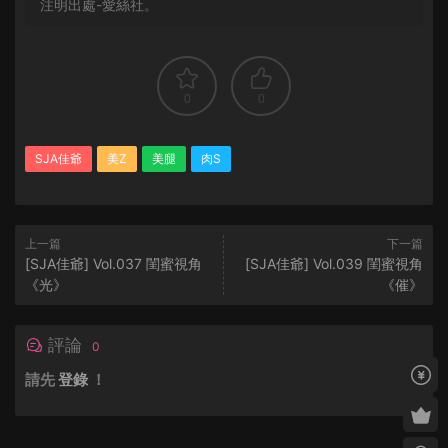
注明出處-愛絲社。
0
0
SJA佳爺
美Z
美腿
肉S
上一篇
下一篇
[SJA佳爺] Vol.037 閨蜜視角
[SJA佳爺] Vol.039 閨蜜視角
《光》
《催》
評論
0
請先
登錄
！