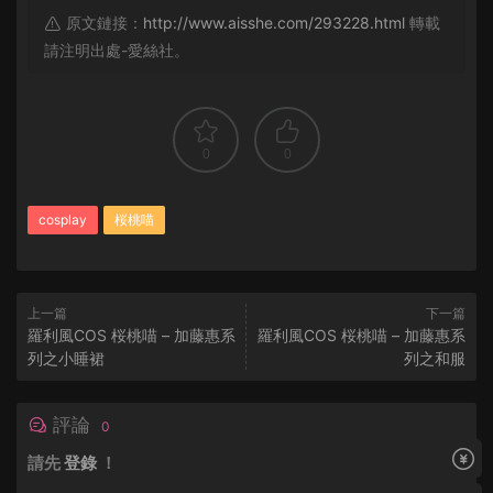
原文鏈接：
http://www.aisshe.com/293228.html
轉載
請注明出處-愛絲社。
0
0
cosplay
桜桃喵
上一篇
下一篇
羅利風COS 桜桃喵 – 加藤惠系
羅利風COS 桜桃喵 – 加藤惠系
列之小睡裙
列之和服
評論
0
請先
登錄
！