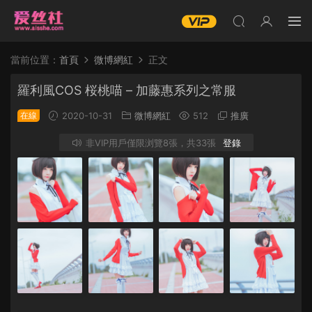
當前位置：
首頁
微博網紅
正文
羅利風COS 桜桃喵 – 加藤惠系列之常服
在線
2020-10-31
微博網紅
512
推廣
非VIP用戶僅限浏覽8張，共33張
登錄