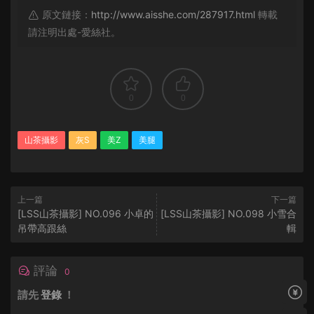
原文鏈接：
http://www.aisshe.com/287917.html
轉載
請注明出處-愛絲社。
0
0
山茶攝影
灰S
美Z
美腿
上一篇
下一篇
[LSS山茶攝影] NO.096 小卓的
[LSS山茶攝影] NO.098 小雪合
吊帶高跟絲
輯
評論
0
請先
登錄
！