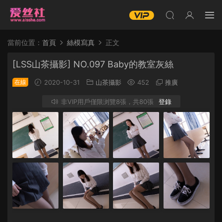
當前位置：
首頁
絲模寫真
正文
[LSS山茶攝影] NO.097 Baby的教室灰絲
在線
2020-10-31
山茶攝影
452
推廣
非VIP用戶僅限浏覽8張，共80張
登錄