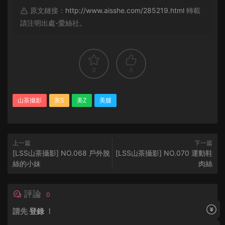
原文鏈接：
http://www.aisshe.com/285219.html
轉載
請注明出處-愛絲社。
0
0
山茶攝影
灰S
美Z
美腿
上一篇
下一篇
[LSS山茶攝影] NO.068 戶外脫
[LSS山茶攝影] NO.070 運動鞋
絲的小妹
肉絲
評論
0
請先
登錄
！