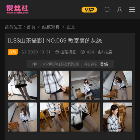
當前位置：
首頁
絲模寫真
正文
[LSS山茶攝影] NO.069 教室裏的灰絲
在線
2020-10-31
山茶攝影
424
推廣
非VIP用戶僅限浏覽8張，共99張
登錄