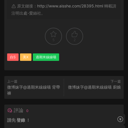
原文鏈接：
http://www.aisshe.com/28395.html
轉載請
注明出處-愛絲社。
5
2
白S
美X
過期米線線喵
上一篇
下一篇
微博妹字@過期米線線喵 背帶
微博妹字@過期米線線喵 廚娘
褲
評論
0
請先
登錄
！