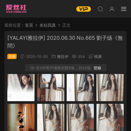
當前位置：
首頁
名站寫真
正文
[YALAYI雅拉伊] 2020.06.30 No.665 劉子炀《無
問》
在線
2020-10-30
雅拉伊
354
推廣
非VIP用戶僅限浏覽8張，共52張
登錄