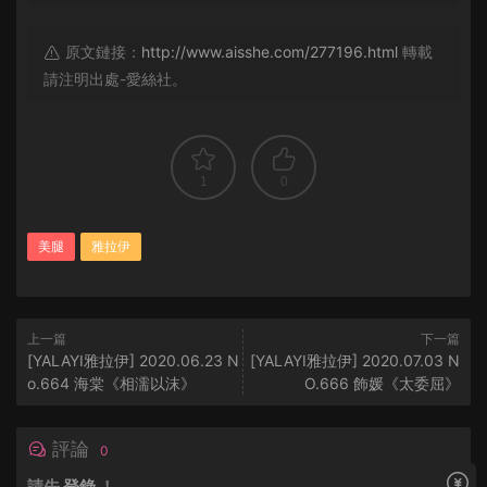
原文鏈接：
http://www.aisshe.com/277196.html
轉載
請注明出處-愛絲社。
1
0
美腿
雅拉伊
上一篇
下一篇
[YALAYI雅拉伊] 2020.06.23 N
[YALAYI雅拉伊] 2020.07.03 N
o.664 海棠《相濡以沫》
O.666 飾媛《太委屈》
評論
0
請先
登錄
！