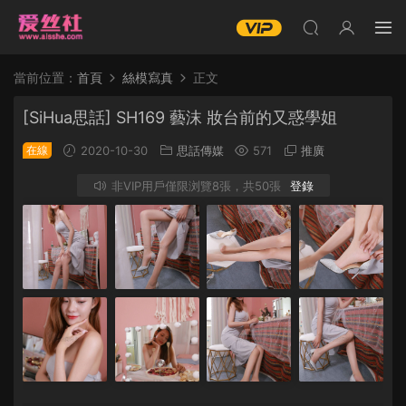
當前位置：
首頁
絲模寫真
正文
[SiHua思話] SH169 藝沫 妝台前的又惑學姐
在線
2020-10-30
思話傳媒
571
推廣
非VIP用戶僅限浏覽8張，共50張
登錄