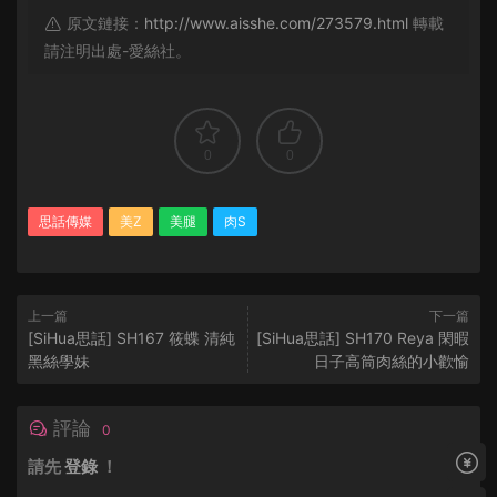
原文鏈接：
http://www.aisshe.com/273579.html
轉載
請注明出處-愛絲社。
0
0
思話傳媒
美Z
美腿
肉S
上一篇
下一篇
[SiHua思話] SH167 筱蝶 清純
[SiHua思話] SH170 Reya 閑暇
黑絲學妹
日子高筒肉絲的小歡愉
評論
0
請先
登錄
！