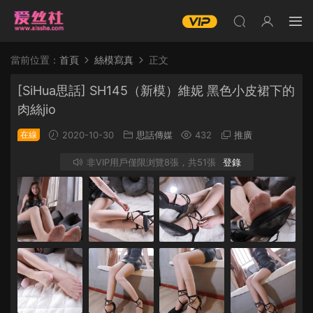
當前位置：
首頁
絲模寫真
正文
[SiHua思話] SH145（新模）維妮 黑色小皮裙下的
肉絲jio
在線
2020-10-30
思話傳媒
432
推廣
非VIP用戶僅限浏覽8張，共51張
登錄