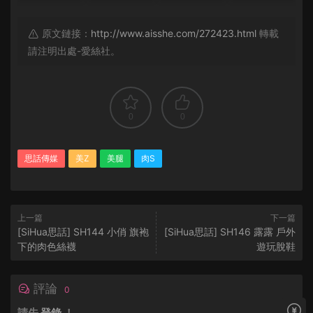
原文鏈接：
http://www.aisshe.com/272423.html
轉載
請注明出處-愛絲社。
0
0
思話傳媒
美Z
美腿
肉S
上一篇
下一篇
[SiHua思話] SH144 小俏 旗袍
[SiHua思話] SH146 露露 戶外
下的肉色絲襪
遊玩脫鞋
評論
0
請先
登錄
！