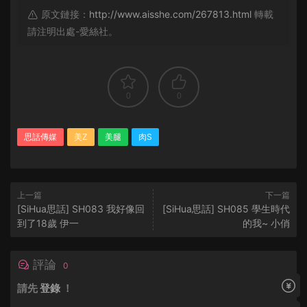
原文鏈接：
http://www.aisshe.com/267813.html
轉載
請注明出處-愛絲社。
0
0
思話傳媒
美Z
美腿
肉S
上一篇
下一篇
[SiHua思話] SH083 我好像回
[SiHua思話] SH085 學生時代
到了18歲 伊一
的我~ 小俏
評論
0
請先
登錄
！