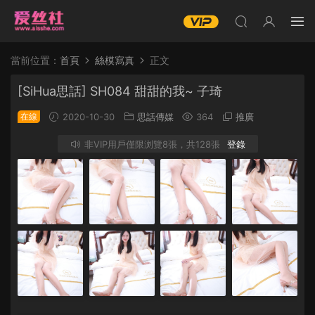
當前位置：
首頁
絲模寫真
正文
[SiHua思話] SH084 甜甜的我~ 子琦
在線
2020-10-30
思話傳媒
364
推廣
非VIP用戶僅限浏覽8張，共128張
登錄