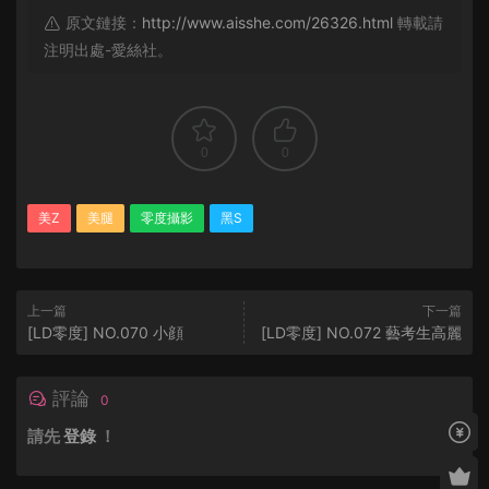
原文鏈接：
http://www.aisshe.com/26326.html
轉載請
注明出處-愛絲社。
0
0
美Z
美腿
零度攝影
黑S
上一篇
下一篇
[LD零度] NO.070 小顔
[LD零度] NO.072 藝考生高麗
評論
0
請先
登錄
！