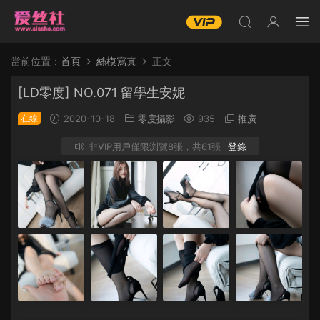
當前位置：
首頁
絲模寫真
正文
[LD零度] NO.071 留學生安妮
在線
2020-10-18
零度攝影
935
推廣
非VIP用戶僅限浏覽8張，共61張
登錄