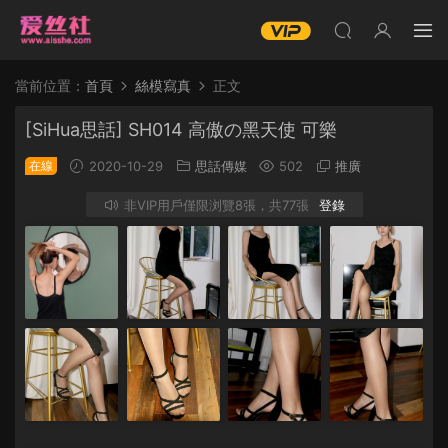
當前位置：
首頁
絲模寫真
正文
[SiHua思話] SH014 高傲の黑天使 可樂
在線
2020-10-29
思話傳媒
502
推廣
非VIP用戶僅限浏覽8張，共77張
登錄