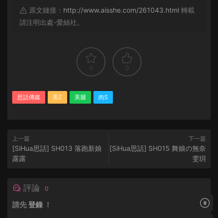
原文鏈接：
http://www.aisshe.com/261043.html
轉載
請注明出處-愛絲社。
0
0
思話傳媒
美Z
美腿
肉S
上一篇
下一篇
[SiHua思話] SH013 落跑新娘
[SiHua思話] SH015 舞娘の無奈
露露
雯玥
評論
0
請先
登錄
！