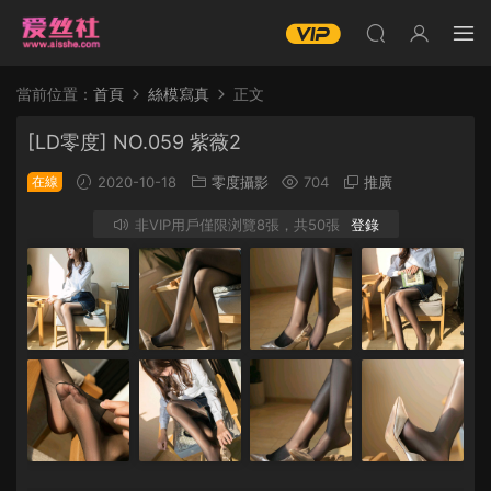
當前位置：
首頁
絲模寫真
正文
[LD零度] NO.059 紫薇2
在線
2020-10-18
零度攝影
704
推廣
非VIP用戶僅限浏覽8張，共50張
登錄