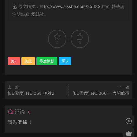
原文鏈接：
http://www.aisshe.com/25683.html
轉載請
注明出處-愛絲社。
0
0
美Z
美腿
零度攝影
黑S
上一篇
下一篇
[LD零度] NO.058 伊雅2
[LD零度] NO.060 一含的船襪
評論
0
請先
登錄
！