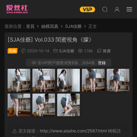
當前位置：
首頁
絲模寫真
SJA佳爺
正文
[SJA佳爺] Vol.033 閨蜜視角《朦》
在線
2020-10-14
SJA佳爺
1.18k
推廣
非VIP用戶僅限浏覽8張，共64張
登錄
原文鏈接：
http://www.aisshe.com/2567.html
轉載請