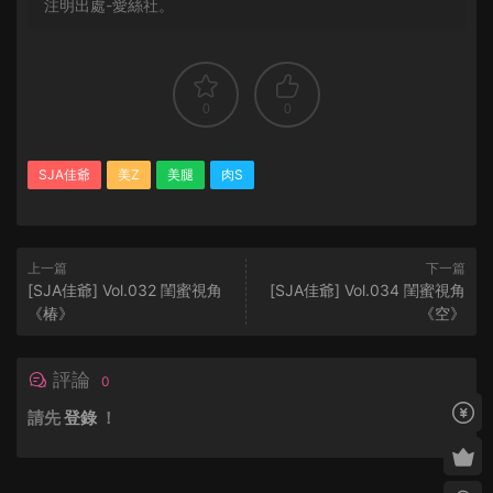
注明出處-愛絲社。
0
0
SJA佳爺
美Z
美腿
肉S
上一篇
下一篇
[SJA佳爺] Vol.032 閨蜜視角
[SJA佳爺] Vol.034 閨蜜視角
《椿》
《空》
評論
0
請先
登錄
！