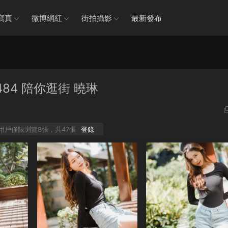
寫真
微博網紅
街拍攝影
最新發布
No.484 陪你逛街 曉琳
P用戶僅限浏覽8張，共47張
登錄