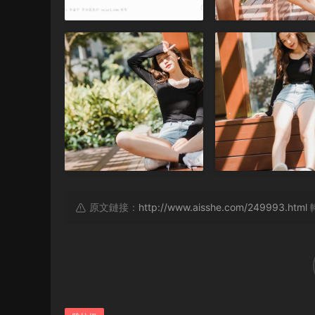
原文鏈接：
http://www.aisshe.com/249993.html