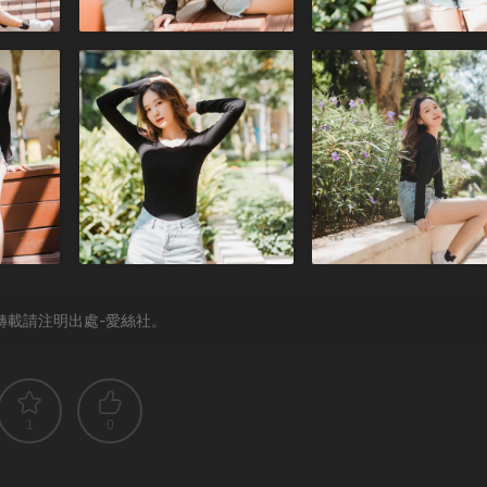
轉載請注明出處-愛絲社。
1
0