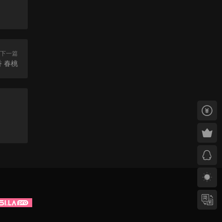
下一篇
叠香 春桃