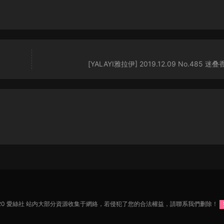
[YALAYI雅拉伊] 2019.12.09 No.485 迷
2020 愛絲社 站内大部分資源收集于網絡，若侵犯了您的合法權益，請聯系我們删除！