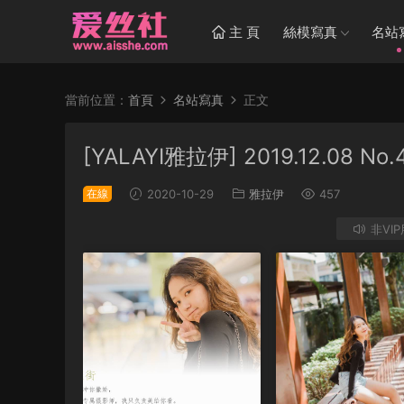
主 頁
絲模寫真
名站
當前位置：
首頁
名站寫真
正文
[YALAYI雅拉伊] 2019.12.08 
在線
2020-10-29
雅拉伊
457
非VI