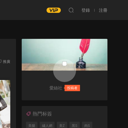
登錄
注冊
推廣
愛絲社
投稿者
熱門标簽
美腿
繡人網
美Z
黑S
肉S