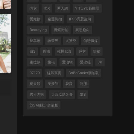
内衣
美X
秀人網
YITUYU藝圖語
愛尤物
精選街拍
IESS異思趣向
Beautyleg
魔鏡街拍
異思趣向
絲享家
語畫界
尤蜜荟
勿戀傳媒
白S
麗櫃
韓模寫真
睡衣
短裙
雅拉伊
旗袍
愛油物
愛蜜社
JK
97179
絲慕寫真
BoBoSocks襪啵啵
楊晨晨
美媛館
花漾
制服
秀人内購
大西瓜愛牙膏
灰S
[SSA絲社] 超清版