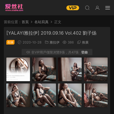
當前位置：
首頁
名站寫真
正文
[YALAYI雅拉伊] 2019.09.16 Vol.402 劉子炀
在線
2020-10-28
雅拉伊
386
推廣
非VIP用戶僅限浏覽8張，共47張
登錄