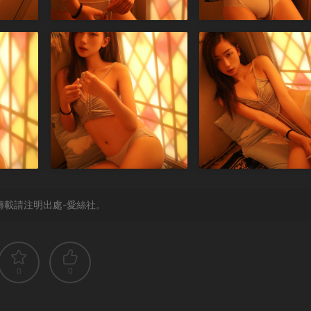
轉載請注明出處-愛絲社。
0
0