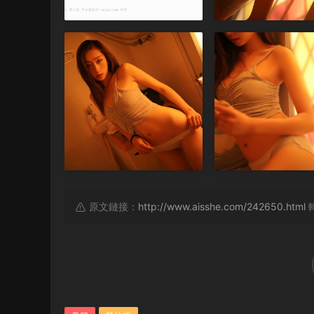
原文鏈接：
http://www.aisshe.com/242650.html