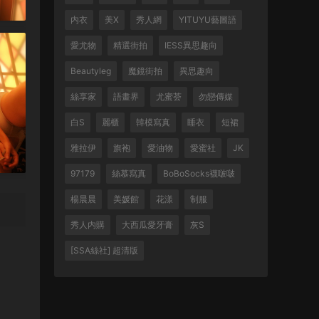
内衣
美X
秀人網
YITUYU藝圖語
愛尤物
精選街拍
IESS異思趣向
Beautyleg
魔鏡街拍
異思趣向
絲享家
語畫界
尤蜜荟
勿戀傳媒
白S
麗櫃
韓模寫真
睡衣
短裙
雅拉伊
旗袍
愛油物
愛蜜社
JK
97179
絲慕寫真
BoBoSocks襪啵啵
楊晨晨
美媛館
花漾
制服
秀人内購
大西瓜愛牙膏
灰S
[SSA絲社] 超清版