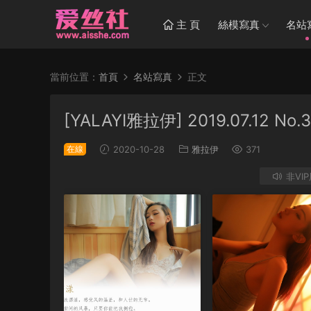
主 頁
絲模寫真
名站
當前位置：
首頁
名站寫真
正文
[YALAYI雅拉伊] 2019.07.12 N
在線
2020-10-28
雅拉伊
371
非VI