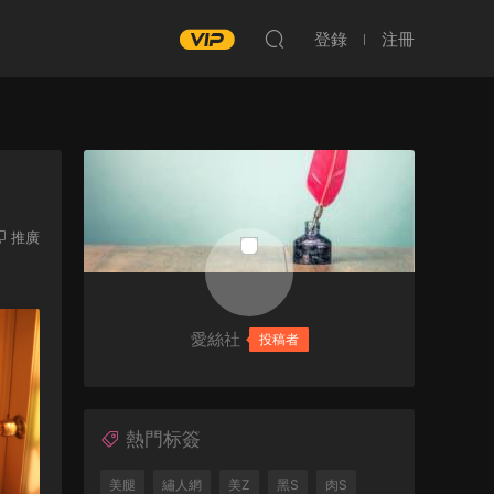
登錄
注冊
推廣
愛絲社
投稿者
熱門标簽
美腿
繡人網
美Z
黑S
肉S