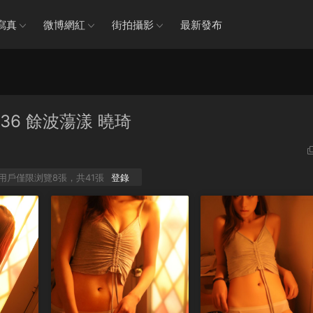
寫真
微博網紅
街拍攝影
最新發布
o.336 餘波蕩漾 曉琦
P用戶僅限浏覽8張，共41張
登錄