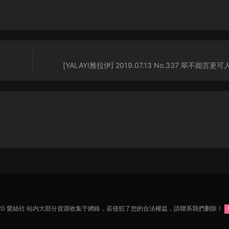
[YALAYI雅拉伊] 2019.07.13 No.337 翠不能言更可
2020 愛絲社 站内大部分資源收集于網絡，若侵犯了您的合法權益，請聯系我們删除！