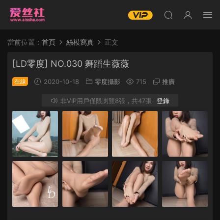
當前位置：
首頁
絲模寫真
正文
[LD零度] NO.030 舞蹈生薇薇
在線
2020-10-18
零度攝影
715
推廣
非VIP用戶僅限浏覽8張，共47張
登錄