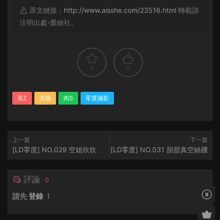
原文鏈接：
http://www.aisshe.com/23516.html
轉載請
注明出處-愛絲社。
3
0
美Z
美腿
肉S
零度攝影
上一篇
下一篇
[LD零度] NO.029 空姐欣欣
[LD零度] NO.031 甜甜真空絲襪
評論
0
請先
登錄
！