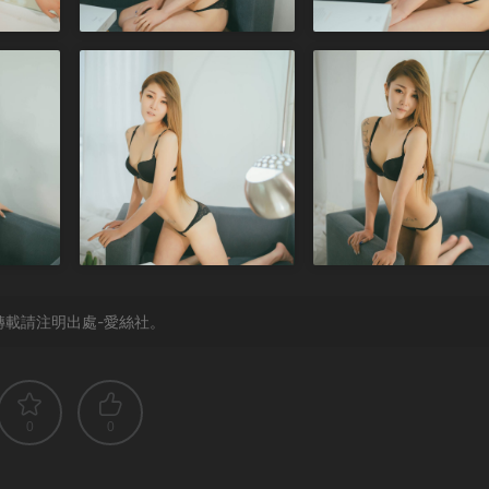
轉載請注明出處-愛絲社。
0
0