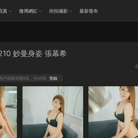
寫真
微博網紅
街拍攝影
最新發布
No.210 妙曼身姿 張幕希
P用戶僅限浏覽8張，共45張
登錄