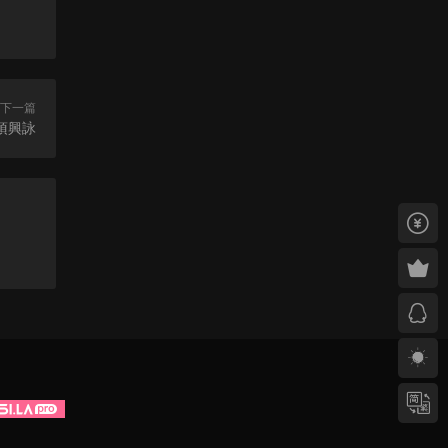
下一篇
情 項興詠