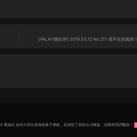
[YALAYI雅拉伊] 2019.03.12 No.211 擋不住的風
2020 愛絲社 站内大部分資源收集于網絡，若侵犯了您的合法權益，請聯系我們删除！