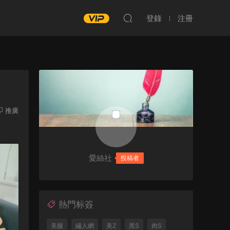
登錄
注冊
推廣
愛絲社
投稿者
熱門标簽
美腿
繡人網
美Z
黑S
肉S