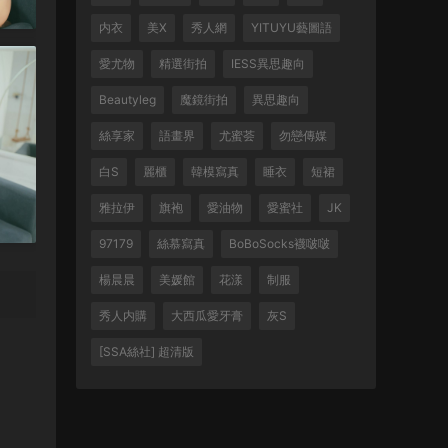
内衣
美X
秀人網
YITUYU藝圖語
愛尤物
精選街拍
IESS異思趣向
Beautyleg
魔鏡街拍
異思趣向
絲享家
語畫界
尤蜜荟
勿戀傳媒
白S
麗櫃
韓模寫真
睡衣
短裙
雅拉伊
旗袍
愛油物
愛蜜社
JK
97179
絲慕寫真
BoBoSocks襪啵啵
楊晨晨
美媛館
花漾
制服
秀人内購
大西瓜愛牙膏
灰S
[SSA絲社] 超清版