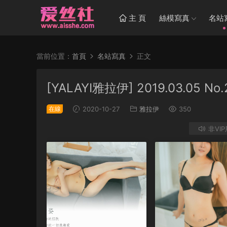
主 頁
絲模寫真
名站
當前位置：
首頁
名站寫真
正文
[YALAYI雅拉伊] 2019.03.05 
在線
2020-10-27
雅拉伊
350
非VI