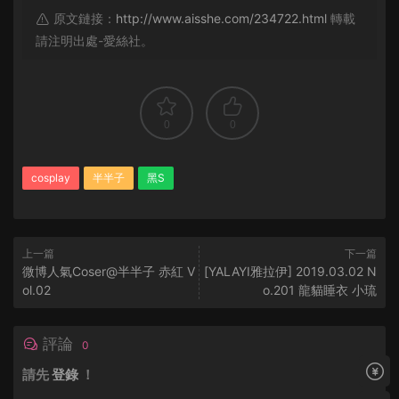
原文鏈接：
http://www.aisshe.com/234722.html
轉載
請注明出處-愛絲社。
0
0
cosplay
半半子
黑S
上一篇
下一篇
微博人氣Coser@半半子 赤紅 V
[YALAYI雅拉伊] 2019.03.02 N
ol.02
o.201 龍貓睡衣 小琉
評論
0
請先
登錄
！