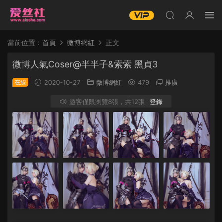
當前位置：
首頁
微博網紅
正文
微博人氣Coser@半半子&索索 黑貞3
在線
2020-10-27
微博網紅
479
推廣
遊客僅限浏覽8張，共12張
登錄