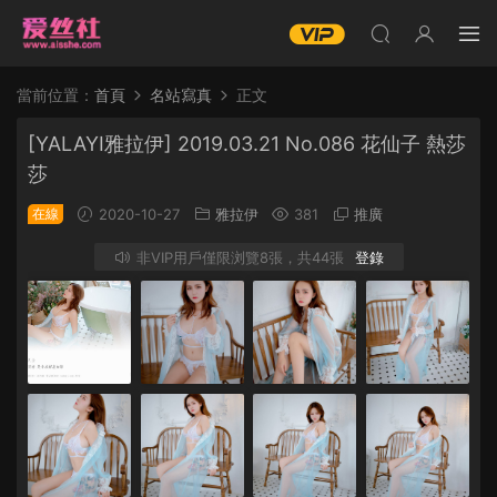
當前位置：
首頁
名站寫真
正文
[YALAYI雅拉伊] 2019.03.21 No.086 花仙子 熱莎
莎
在線
2020-10-27
雅拉伊
381
推廣
非VIP用戶僅限浏覽8張，共44張
登錄