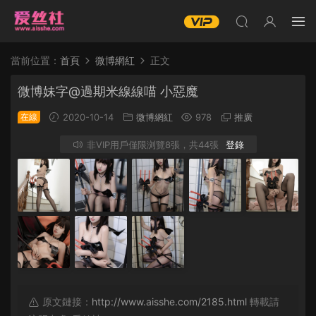
當前位置：
首頁
微博網紅
正文
微博妹字@過期米線線喵 小惡魔
在線
2020-10-14
微博網紅
978
推廣
非VIP用戶僅限浏覽8張，共44張
登錄
原文鏈接：
http://www.aisshe.com/2185.html
轉載請