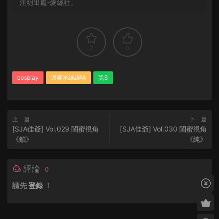
注明出處-愛絲社。
2
0
cosplay
過期米線線喵
黑S
上一篇
下一篇
[SJA佳爺] Vol.029 閨蜜視角
[SJA佳爺] Vol.030 閨蜜視角
《鎖》
《純》
評論
0
請先
登錄
！