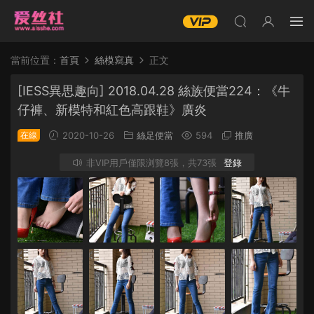
當前位置：
首頁
絲模寫真
正文
[IESS異思趣向] 2018.04.28 絲族便當224：《牛
仔褲、新模特和紅色高跟鞋》廣炎
在線
2020-10-26
絲足便當
594
推廣
非VIP用戶僅限浏覽8張，共73張
登錄