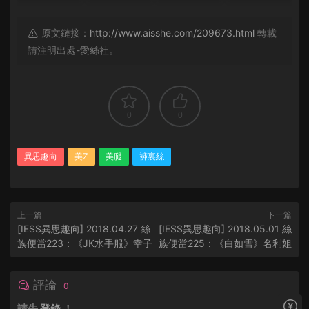
原文鏈接：
http://www.aisshe.com/209673.html
轉載
請注明出處-愛絲社。
0
0
異思趣向
美Z
美腿
褲裏絲
上一篇
下一篇
[IESS異思趣向] 2018.04.27 絲
[IESS異思趣向] 2018.05.01 絲
族便當223：《JK水手服》幸子
族便當225：《白如雪》名利姐
評論
0
請先
登錄
！