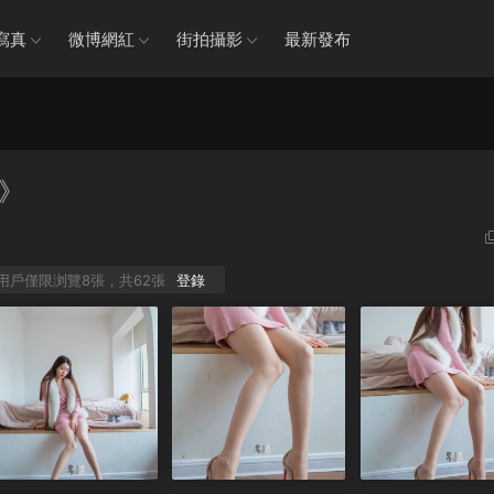
寫真
微博網紅
街拍攝影
最新發布
粉》
P用戶僅限浏覽8張，共62張
登錄