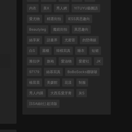
内衣
美X
秀人網
YITUYU藝圖語
愛尤物
精選街拍
IESS異思趣向
Beautyleg
魔鏡街拍
異思趣向
絲享家
語畫界
尤蜜荟
勿戀傳媒
白S
麗櫃
韓模寫真
睡衣
短裙
雅拉伊
旗袍
愛油物
愛蜜社
JK
97179
絲慕寫真
BoBoSocks襪啵啵
楊晨晨
美媛館
花漾
制服
秀人内購
大西瓜愛牙膏
灰S
[SSA絲社] 超清版