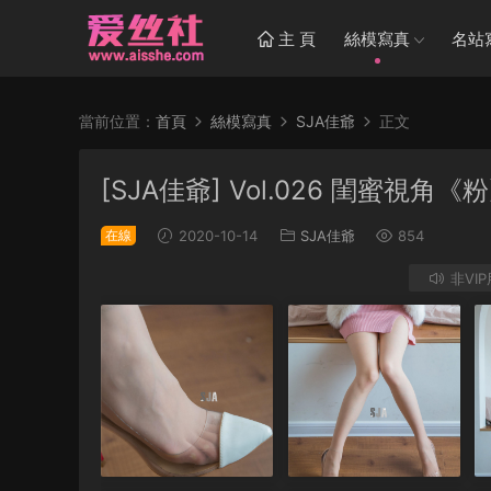
主 頁
絲模寫真
名站
當前位置：
首頁
絲模寫真
SJA佳爺
正文
[SJA佳爺] Vol.026 閨蜜視角《
在線
2020-10-14
SJA佳爺
854
非VI