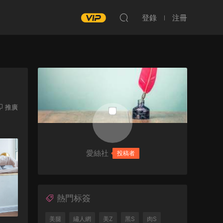
登錄
注冊
推廣
愛絲社
投稿者
熱門标簽
美腿
繡人網
美Z
黑S
肉S