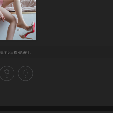
請注明出處-愛絲社。
1
0