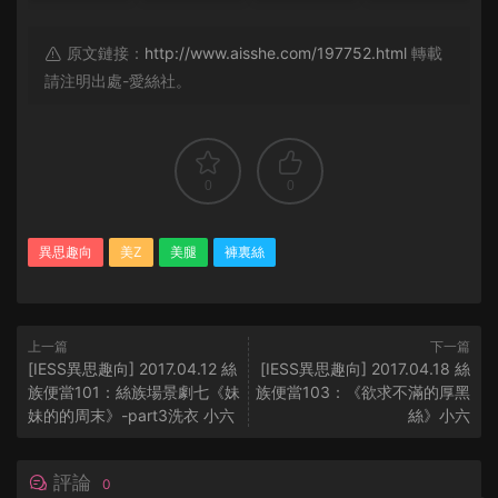
原文鏈接：
http://www.aisshe.com/197752.html
轉載
請注明出處-愛絲社。
0
0
異思趣向
美Z
美腿
褲裏絲
上一篇
下一篇
[IESS異思趣向] 2017.04.12 絲
[IESS異思趣向] 2017.04.18 絲
族便當101：絲族場景劇七《妹
族便當103：《欲求不滿的厚黑
妹的的周末》-part3洗衣 小六
絲》小六
評論
0