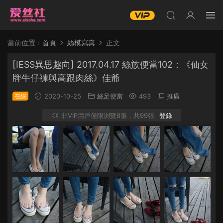
當前位置：
首頁
絲模寫真
正文
[IESS異思趣向] 2017.04.17 絲族便當102：《仙女
牌牛仔褲與高跟肉絲》佳爺
在線
2020-10-25
絲足便當
493
推廣
非VIP用戶僅限浏覽8張，共99張
登錄