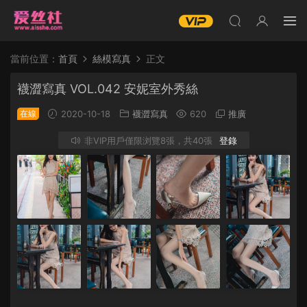
當前位置：
首頁
絲模寫真
正文
襪澀寫真 VOL.042 安妮室外秀絲
在線
2020-10-18
襪澀寫真
620
推廣
非VIP用戶僅限浏覽8張，共40張
登錄