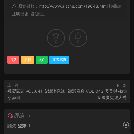
原文鏈接：
http://www.aisshe.com/19643.html
轉載請
注明出處-愛絲社。
0
0
美Z
美腿
肉S
襪澀寫真
上一篇
下一篇
襪澀寫真 VOL.041 安妮油亮絲
襪澀寫真 VOL.043 暖暖與Matil
小套圖
da國慶雙絲大秀
評論
0
請先
登錄
！