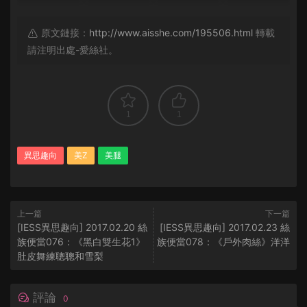
原文鏈接：
http://www.aisshe.com/195506.html
轉載
請注明出處-愛絲社。
1
1
異思趣向
美Z
美腿
上一篇
下一篇
[IESS異思趣向] 2017.02.20 絲
[IESS異思趣向] 2017.02.23 絲
族便當076：《黑白雙生花1》
族便當078：《戶外肉絲》洋洋
肚皮舞練聰聰和雪梨
評論
0