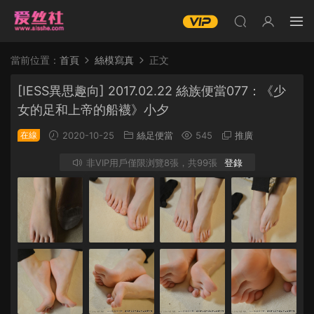
當前位置：
首頁
絲模寫真
正文
[IESS異思趣向] 2017.02.22 絲族便當077：《少
女的足和上帝的船襪》小夕
在線
2020-10-25
絲足便當
545
推廣
非VIP用戶僅限浏覽8張，共99張
登錄