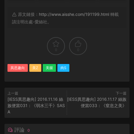
原文鏈接：
http://www.aisshe.com/191199.html
轉載
請注明出處-愛絲社。
0
0
異思趣向
美Z
美腿
肉S
上一篇
下一篇
[IESS異思趣向] 2016.11.16 絲
[IESS異思趣向] 2016.11.17 絲族
族便當031：《弱水三千》SAS
便當033：《窒息之美》
A
評論
0