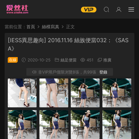
當前位置：
首頁
絲模寫真
正文
[IESS異思趣向] 2016.11.16 絲族便當032：《SAS
A》
在線
2020-10-25
絲足便當
451
推廣
非VIP用戶僅限浏覽8張，共99張
登錄