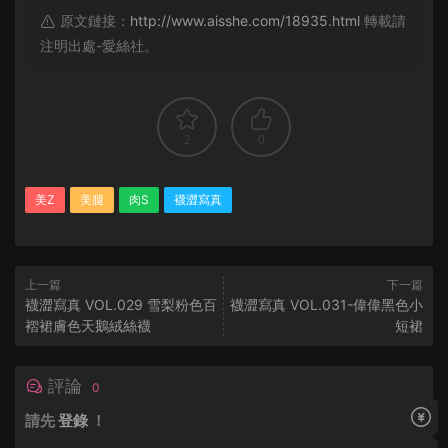
原文鏈接：
http://www.aisshe.com/18935.html
轉載請
注明出處-愛絲社。
2
0
美Z
美腿
肉S
襪澀寫真
上一篇
下一篇
襪澀寫真 VOL.029 雪梨粉色百
襪澀寫真 VOL.031-偉偉黑色小
褶裙膚色天鵝絨絲襪
短裙
評論
0
請先
登錄
！