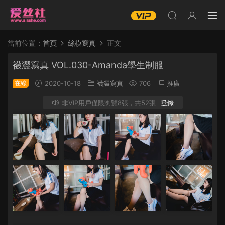
當前位置：
首頁
絲模寫真
正文
襪澀寫真 VOL.030-Amanda學生制服
在線
2020-10-18
襪澀寫真
706
推廣
非VIP用戶僅限浏覽8張，共52張
登錄