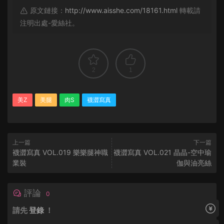
原文鏈接：
http://www.aisshe.com/18161.html
轉載請
注明出處-愛絲社。
2
1
美Z
美腿
肉S
襪澀寫真
上一篇
下一篇
襪澀寫真 VOL.019 樂樂腿神職
襪澀寫真 VOL.021 晶晶-空中瑜
業裝
伽與油亮絲
評論
0
請先
登錄
！