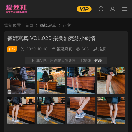
當前位置：
首頁
絲模寫真
正文
襪澀寫真 VOL.020 樂樂油亮絲小劇情
在線
2020-10-18
襪澀寫真
663
推廣
非VIP用戶僅限浏覽8張，共39張
登錄