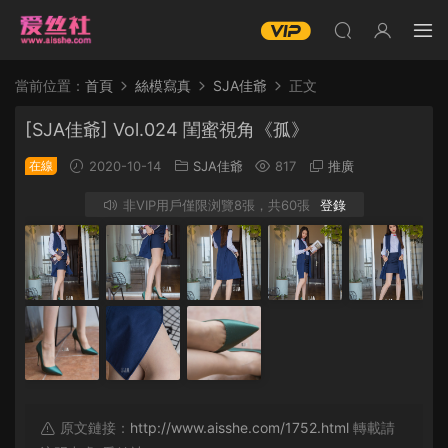
當前位置：
首頁
絲模寫真
SJA佳爺
正文
[SJA佳爺] Vol.024 閨蜜視角《孤》
在線
2020-10-14
SJA佳爺
817
推廣
非VIP用戶僅限浏覽8張，共60張
登錄
原文鏈接：
http://www.aisshe.com/1752.html
轉載請