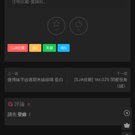
注明出處-愛絲社。
0
0
SJA佳爺
美Z
美腿
肉S
上一篇
下一篇
微博妹字@過期米線線喵 藍白
[SJA佳爺] Vol.025 閨蜜視角
《絨》
評論
0
請先
登錄
！