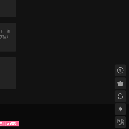
下一篇
形涼鞋》