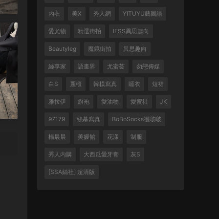
内衣
美X
秀人網
YITUYU藝圖語
愛尤物
精選街拍
IESS異思趣向
Beautyleg
魔鏡街拍
異思趣向
絲享家
語畫界
尤蜜荟
勿戀傳媒
白S
麗櫃
韓模寫真
睡衣
短裙
雅拉伊
旗袍
愛油物
愛蜜社
JK
97179
絲慕寫真
BoBoSocks襪啵啵
楊晨晨
美媛館
花漾
制服
秀人内購
大西瓜愛牙膏
灰S
[SSA絲社] 超清版