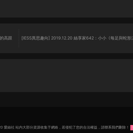
友送的高跟
[IESS異思趣向] 2019.12.20 絲享家642：小小《每足與蛇
2020 愛絲社 站内大部分資源收集于網絡，若侵犯了您的合法權益，請聯系我們删除！