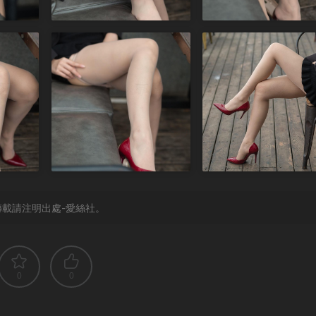
載請注明出處-愛絲社。
0
0