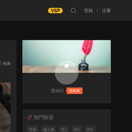
登錄
注冊
推廣
愛絲社
投稿者
熱門标簽
美腿
繡人網
美Z
黑S
肉S