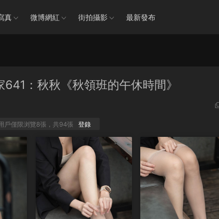
寫真
微博網紅
街拍攝影
最新發布
9 絲享家641：秋秋《秋領班的午休時間》
P用戶僅限浏覽8張，共94張
登錄