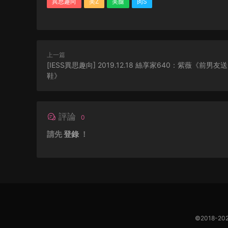
異思趣向
美Z
美腿
肉S
上一篇
[IESS異思趣向] 2019.12.18 絲享家640：紫薇《前男
鞋》
評論
0
請先
登錄
！
©2018-