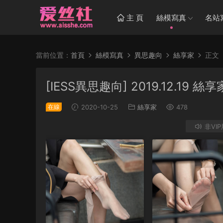
主 頁
絲模寫真
名站
當前位置：
首頁
絲模寫真
異思趣向
絲享家
正文
[IESS異思趣向] 2019.12.1
在線
2020-10-25
絲享家
478
非VI