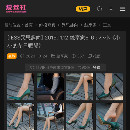
當前位置：
首頁
絲模寫真
異思趣向
絲享家
正文
[IESS異思趣向] 2019.11.12 絲享家616：小小《小
小的冬日暖陽》
在線
2020-10-24
絲享家
357
推廣
非VIP用戶僅限浏覽8張，共90張
登錄