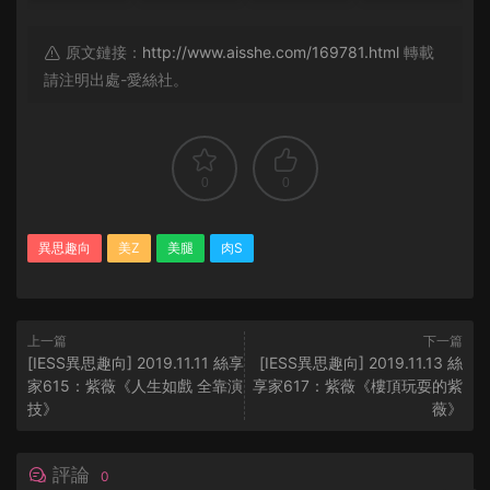
原文鏈接：
http://www.aisshe.com/169781.html
轉載
請注明出處-愛絲社。
0
0
異思趣向
美Z
美腿
肉S
上一篇
下一篇
[IESS異思趣向] 2019.11.11 絲享
[IESS異思趣向] 2019.11.13 絲
家615：紫薇《人生如戲 全靠演
享家617：紫薇《樓頂玩耍的紫
技》
薇》
評論
0