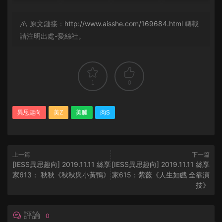
原文鏈接：
http://www.aisshe.com/169684.html
轉載
請注明出處-愛絲社。
1
0
異思趣向
美Z
美腿
肉S
上一篇
下一篇
[IESS異思趣向] 2019.11.11 絲享
[IESS異思趣向] 2019.11.11 絲享
家613： 秋秋《秋秋與小黃鴨》
家615：紫薇《人生如戲 全靠演
技》
評論
0