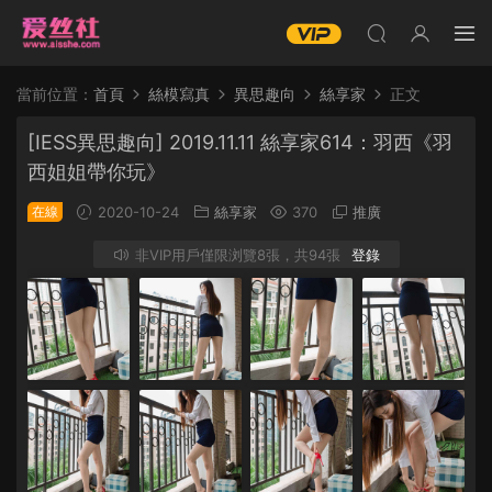
當前位置：
首頁
絲模寫真
異思趣向
絲享家
正文
[IESS異思趣向] 2019.11.11 絲享家614：羽西《羽
西姐姐帶你玩》
在線
2020-10-24
絲享家
370
推廣
非VIP用戶僅限浏覽8張，共94張
登錄