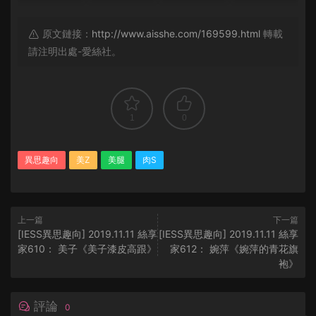
原文鏈接：
http://www.aisshe.com/169599.html
轉載
請注明出處-愛絲社。
1
0
異思趣向
美Z
美腿
肉S
上一篇
下一篇
[IESS異思趣向] 2019.11.11 絲享
[IESS異思趣向] 2019.11.11 絲享
家610： 美子《美子漆皮高跟》
家612： 婉萍《婉萍的青花旗
袍》
評論
0