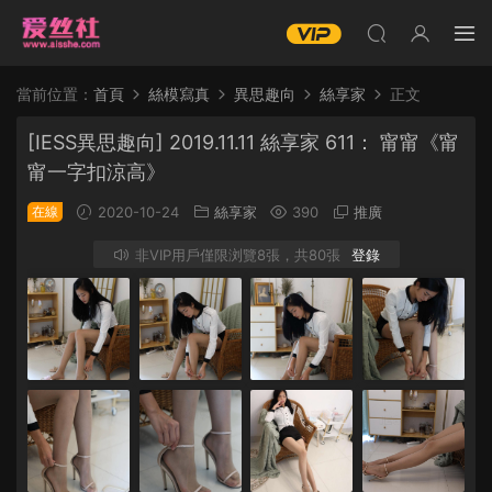
當前位置：
首頁
絲模寫真
異思趣向
絲享家
正文
[IESS異思趣向] 2019.11.11 絲享家 611： 甯甯《甯
甯一字扣涼高》
在線
2020-10-24
絲享家
390
推廣
非VIP用戶僅限浏覽8張，共80張
登錄