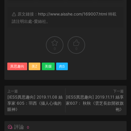
原文鏈接：
http://www.aisshe.com/169007.html
轉載
請注明出處-愛絲社。
0
0
異思趣向
美Z
美腿
肉S
上一篇
下一篇
[IESS異思趣向] 2019.11.08 絲
[IESS異思趣向] 2019.11.11 絲享
享家 605：羽西《攝人心魂的
家607： 秋秋《雲芝長款開衩旗
眼神》
袍》
評論
0