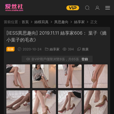
當前位置：
首頁
絲模寫真
異思趣向
絲享家
正文
[IESS異思趣向] 2019.11.11 絲享家606： 葉子《嬌
小葉子的毛衣》
在線
2020-10-24
絲享家
394
推廣
非VIP用戶僅限浏覽8張，共65張
登錄