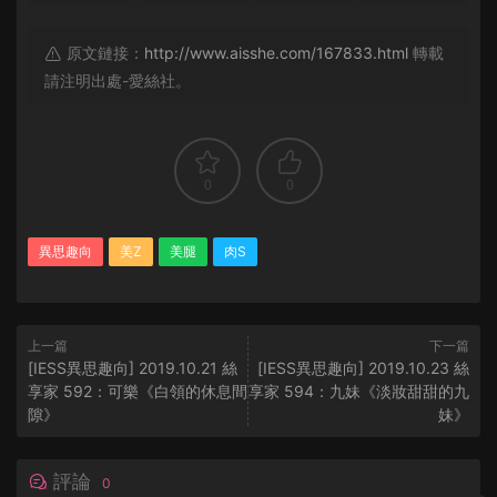
原文鏈接：
http://www.aisshe.com/167833.html
轉載
請注明出處-愛絲社。
0
0
異思趣向
美Z
美腿
肉S
上一篇
下一篇
[IESS異思趣向] 2019.10.21 絲
[IESS異思趣向] 2019.10.23 絲
享家 592：可樂《白領的休息間
享家 594：九妹《淡妝甜甜的九
隙》
妹》
評論
0