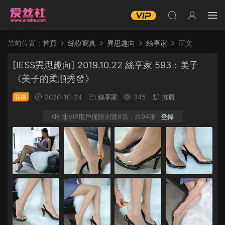
當前位置：
首頁
絲模寫真
異思趣向
絲享家
正文
[IESS異思趣向] 2019.10.22 絲享家 593：美子
《美子的柔順秀發》
在線
2020-10-24
絲享家
345
推廣
非VIP用戶僅限浏覽8張，共94張
登錄