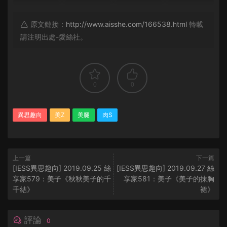
原文鏈接：
http://www.aisshe.com/166538.html
轉載
請注明出處-愛絲社。
0
0
異思趣向
美Z
美腿
肉S
上一篇
下一篇
[IESS異思趣向] 2019.09.25 絲
[IESS異思趣向] 2019.09.27 絲
享家579：美子《秋秋美子的千
享家581：美子《美子的抹胸
千結》
裙》
評論
0