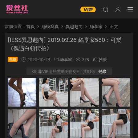
當前位置：
首頁
絲模寫真
異思趣向
絲享家
正文
[IESS異思趣向] 2019.09.26 絲享家580：可樂
《偶遇白領街拍》
在線
2020-10-24
絲享家
378
推廣
非VIP用戶僅限浏覽8張，共91張
登錄