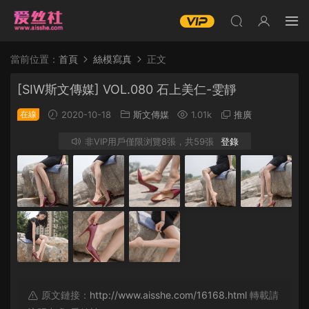
當前位置：
首頁
絲模寫真
正文
[SIW斯文傳媒] VOL.080 石上美仁-雯靜
在線
2020-10-18
斯文傳媒
1.01k
推廣
非VIP用戶僅限浏覽8張，共59張
登錄
原文鏈接：
http://www.aisshe.com/16168.html
轉載請