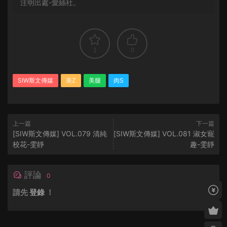
注明出處-愛絲社。
1
0
SIW斯文傳媒
美Z
美腿
肉S
上一篇
下一篇
[SIW斯文傳媒] VOL.079 清純
[SIW斯文傳媒] VOL.081 淑女寵
校花-雯靜
趣-雯靜
評論
0
請先
登錄
！