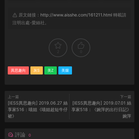
原文鏈接：
http://www.aisshe.com/161211.html
轉載請
注明出處-愛絲社。
2
0
異思趣向
灰S
美Z
美腿
上一篇
下一篇
[IESS異思趣向] 2019.06.27 絲
[IESS異思趣向] 2019.07.01 絲
享家516：喵姐《喵姐超短牛仔
享家518：《婉萍的出行日記》
裙》
婉萍
評論
0