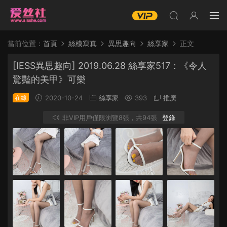
當前位置：
首頁
絲模寫真
異思趣向
絲享家
正文
[IESS異思趣向] 2019.06.28 絲享家517：《令人
驚豔的美甲》可樂
在線
2020-10-24
絲享家
393
推廣
非VIP用戶僅限浏覽8張，共94張
登錄