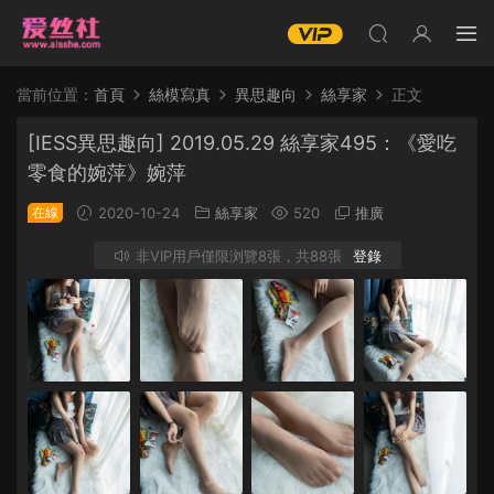
當前位置：
首頁
絲模寫真
異思趣向
絲享家
正文
[IESS異思趣向] 2019.05.29 絲享家495：《愛吃
零食的婉萍》婉萍
在線
2020-10-24
絲享家
520
推廣
非VIP用戶僅限浏覽8張，共88張
登錄