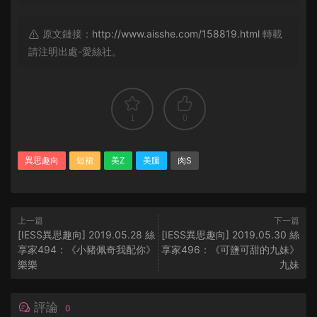
原文鏈接：
http://www.aisshe.com/158819.html
轉載
請注明出處-愛絲社。
1
0
異思趣向
短裙
美Z
美腿
肉S
上一篇
下一篇
[IESS異思趣向] 2019.05.28 絲
[IESS異思趣向] 2019.05.30 絲
享家494：《小豬佩奇我配你》
享家496：《可鹽可甜的九妹》
樂樂
九妹
評論
0