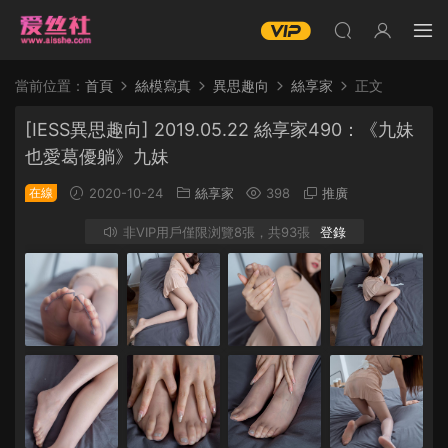
當前位置：
首頁
絲模寫真
異思趣向
絲享家
正文
[IESS異思趣向] 2019.05.22 絲享家490：《九妹
也愛葛優躺》九妹
在線
2020-10-24
絲享家
398
推廣
非VIP用戶僅限浏覽8張，共93張
登錄