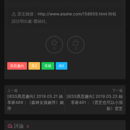
原文鏈接：
http://www.aisshe.com/158659.html
轉載
請注明出處-愛絲社。
0
0
異思趣向
美Z
美腿
肉S
上一篇
下一篇
[IESS異思趣向] 2019.05.21 絲
[IESS異思趣向] 2019.05.23 絲
享家489：《森林女孩婉萍》婉
享家491：《雲芝也可以小清
萍
新》雲芝
評論
0