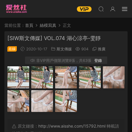
當前位置：
首頁
絲模寫真
正文
[SIW斯文傳媒] VOL.074 湖心涼亭-雯靜
在線
2020-10-17
斯文傳媒
904
推廣
非VIP用戶僅限浏覽8張，共63張
登錄
原文鏈接：
http://www.aisshe.com/15792.html
轉載請