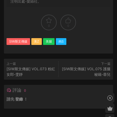
注明出處-愛絲社。
0
0
SIW斯文傳媒
美Z
美腿
肉S
上一篇
下一篇
[SIW斯文傳媒] VOL.073 粉紅
[SIW斯文傳媒] VOL.075 護腿
女郎-雯靜
秘籍-蓉兒
評論
0
請先
登錄
！