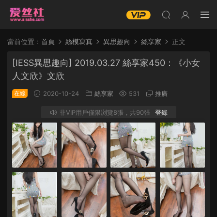
當前位置：
首頁
絲模寫真
異思趣向
絲享家
正文
[IESS異思趣向] 2019.03.27 絲享家450：《小女
人文欣》文欣
在線
2020-10-24
絲享家
531
推廣
非VIP用戶僅限浏覽8張，共90張
登錄