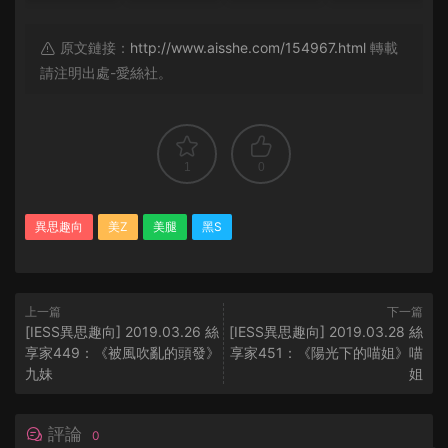
原文鏈接：
http://www.aisshe.com/154967.html
轉載
請注明出處-愛絲社。
1
0
異思趣向
美Z
美腿
黑S
上一篇
下一篇
[IESS異思趣向] 2019.03.26 絲
[IESS異思趣向] 2019.03.28 絲
享家449：《被風吹亂的頭發》
享家451：《陽光下的喵姐》喵
九妹
姐
評論
0