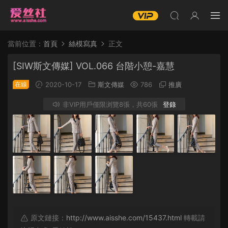
當前位置：
首頁
絲模寫真
正文
[SIW斯文傳媒] VOL.066 台階小憩-嘉慧
在線
2020-10-17
斯文傳媒
786
推廣
非VIP用戶僅限浏覽8張，共60張
登錄
原文鏈接：
http://www.aisshe.com/15437.html
轉載請