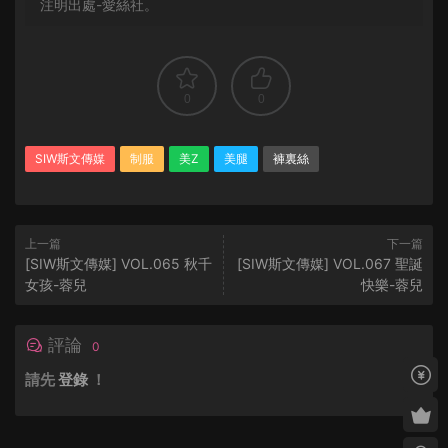
注明出處-愛絲社。
0
0
SIW斯文傳媒
制服
美Z
美腿
褲裏絲
上一篇
下一篇
[SIW斯文傳媒] VOL.065 秋千
[SIW斯文傳媒] VOL.067 聖誕
女孩-蓉兒
快樂-蓉兒
評論
0
請先
登錄
！