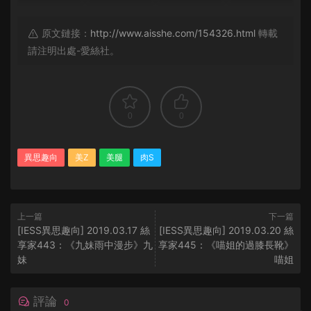
原文鏈接：
http://www.aisshe.com/154326.html
轉載
請注明出處-愛絲社。
0
0
異思趣向
美Z
美腿
肉S
上一篇
下一篇
[IESS異思趣向] 2019.03.17 絲
[IESS異思趣向] 2019.03.20 絲
享家443：《九妹雨中漫步》九
享家445：《喵姐的過膝長靴》
妹
喵姐
評論
0