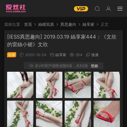
當前位置：
首頁
絲模寫真
異思趣向
絲享家
正文
[IESS異思趣向] 2019.03.19 絲享家444：《文欣
的雷絲小裙》文欣
在線
2020-10-24
絲享家
354
推廣
非VIP用戶僅限浏覽8張，共93張
登錄