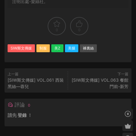
注明出處-愛絲社。
0
0
SIW斯文傳媒
制服
美Z
美腿
褲裏絲
上一篇
下一篇
[SIW斯文傳媒] VOL.061 西裝
[SIW斯文傳媒] VOL.063 餐館
黑絲—蓉兒
門前-新芳
評論
0
請先
登錄
！