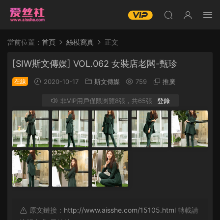
當前位置：
首頁
絲模寫真
正文
[SIW斯文傳媒] VOL.062 女裝店老闆-甄珍
在線
2020-10-17
斯文傳媒
759
推廣
非VIP用戶僅限浏覽8張，共65張
登錄
原文鏈接：
http://www.aisshe.com/15105.html
轉載請