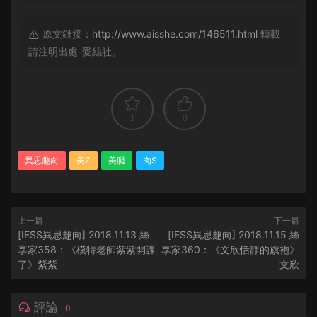
原文鏈接：
http://www.aisshe.com/146511.html
轉載
請注明出處-愛絲社。
1
0
異思趣向
美Z
美腿
肉S
上一篇
下一篇
[IESS異思趣向] 2018.11.13 絲
[IESS異思趣向] 2018.11.15 絲
享家358：《模特老師紫紫開課
享家360：《文欣恬靜的旗袍》
了》紫紫
文欣
評論
0