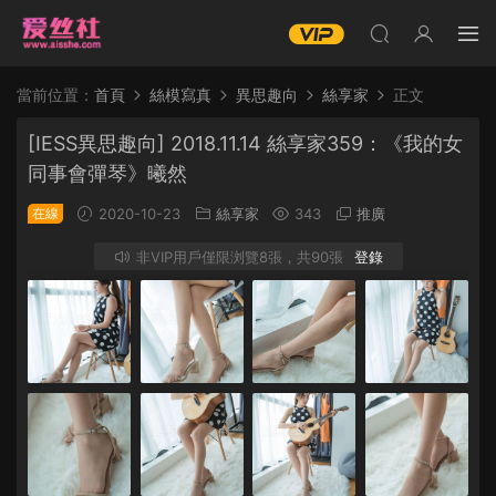
當前位置：
首頁
絲模寫真
異思趣向
絲享家
正文
[IESS異思趣向] 2018.11.14 絲享家359：《我的女
同事會彈琴》曦然
在線
2020-10-23
絲享家
343
推廣
非VIP用戶僅限浏覽8張，共90張
登錄