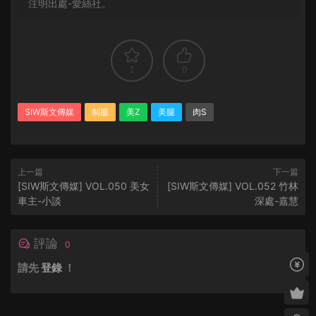
注明出處-愛絲社。
1
0
SIW斯文傳媒
制服
美Z
美腿
肉S
上一篇
下一篇
[SIW斯文傳媒] VOL.050 美女
[SIW斯文傳媒] VOL.052 竹林
車主-小談
深處-嘉慧
評論
0
請先
登錄
！