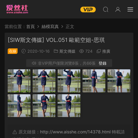
當前位置：
首頁
絲模寫真
正文
[SIW斯文傳媒] VOL.051 歐範空姐-思琪
在線
2020-10-16
斯文傳媒
724
推廣
非VIP用戶僅限浏覽8張，共66張
登錄
原文鏈接：
http://www.aisshe.com/14378.html
轉載請