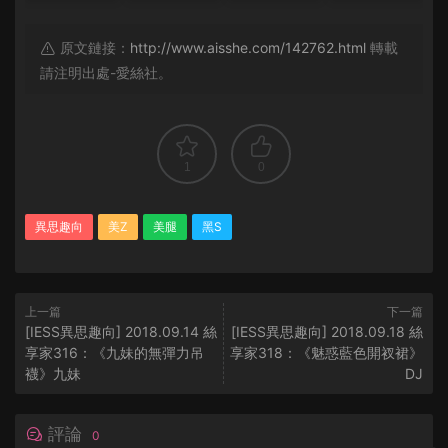
原文鏈接：
http://www.aisshe.com/142762.html
轉載
請注明出處-愛絲社。
1
0
異思趣向
美Z
美腿
黑S
上一篇
下一篇
[IESS異思趣向] 2018.09.14 絲
[IESS異思趣向] 2018.09.18 絲
享家316：《九妹的無彈力吊
享家318：《魅惑藍色開衩裙》
襪》九妹
DJ
評論
0