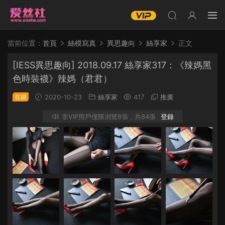
當前位置：
首頁
絲模寫真
異思趣向
絲享家
正文
[IESS異思趣向] 2018.09.17 絲享家317：《辣媽黑
色時裝襪》辣媽（君君）
在線
2020-10-23
絲享家
417
推廣
非VIP用戶僅限浏覽8張，共84張
登錄